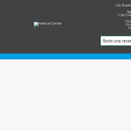
Via Braill
Se
C.da S.A
Pho
Pho
F