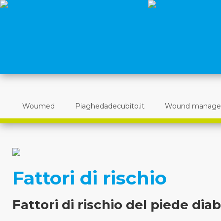
Woumed
Piaghedadecubito.it
Wound manag
Fattori di rischio
Fattori di rischio del piede dia