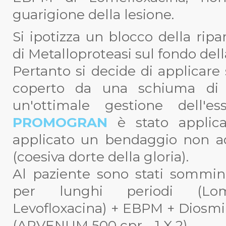
guarigione della lesione.
Si ipotizza un blocco della rip
di Metalloproteasi sul fondo dell
Pertanto si decide di applicare 
coperto da una schiuma di p
un'ottimale gestione dell'es
PROMOGRAN
è stato applic
applicato un bendaggio non a
(coesiva dorte della gloria).
Al paziente sono stati somminis
per lunghi periodi (Lom
Levofloxacina) + EBPM + Diosmi
(ARVENUM 500 cpr - 1 X 2).