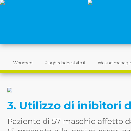
Woumed
Piaghedadecubito.it
Wound manag
3. Utilizzo di inibitori
Paziente di 57 maschio affetto da 