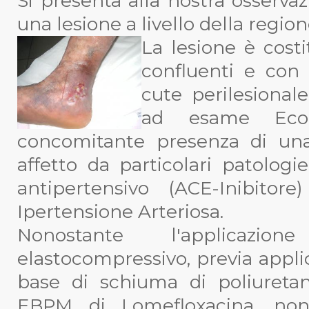
Si presenta alla nostra osserv
una lesione a livello della regio
La lesione è costi
confluenti e con
cute perilesionale
ad esame Ecod
concomitante presenza di una
affetto da particolari patolog
antipertensivo (ACE-Inibito
Ipertensione Arteriosa.
Nonostante l'applicaz
elastocompressivo, previa appl
base di schiuma di poliureta
EBPM di Lomefloxacina, non