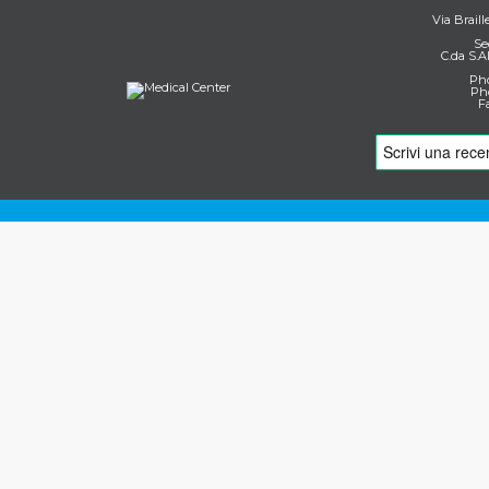
Via Braill
Se
C.da S.A
Pho
Pho
F