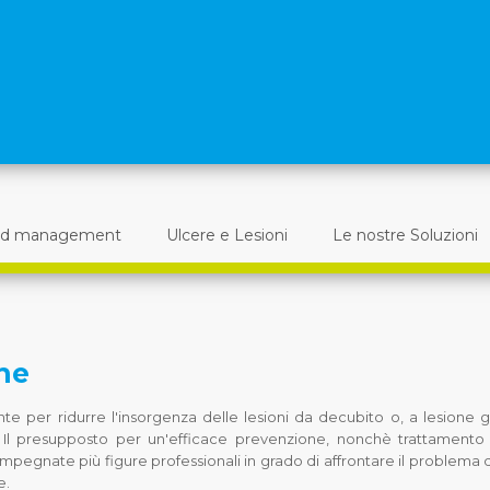
d management
Ulcere e Lesioni
Le nostre Soluzioni
ne
te per ridurre l'insorgenza delle lesioni da decubito o, a lesione g
e. Il presupposto per un'efficace prevenzione, nonchè trattamento
impegnate più figure professionali in grado di affrontare il problema 
e.