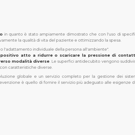
to
in quanto è stato ampiamente dimostrato che con l'uso di specifi
tivamente la qualità di vita del paziente e ottimizzando la spesa.
o l'adattamento individuale della persona all'ambiente".
ositivo atto a ridurre o scaricare la pressione di contat
averso modalità diverse
. Le superfici antidecubito vengono suddivi
con caratteristiche diverse.
soluzione globale e un servizio completo per la gestione dei siste
evenzione è quello di fornire il servizio più adeguato alle esigenze d