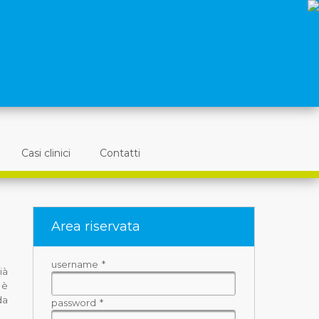
Casi clinici
Contatti
Area riservata
username
*
ià
 è
da
password
*