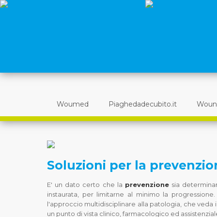
Woumed
Piaghedadecubito.it
Woun
Soluzioni per la prevenzio
E' un dato certo che la
prevenzione
sia determinan
instaurata, per limitarne al minimo la progression
l'approccio multidisciplinare alla patologia, che veda 
un punto di vista clinico, farmacologico ed assistenzial