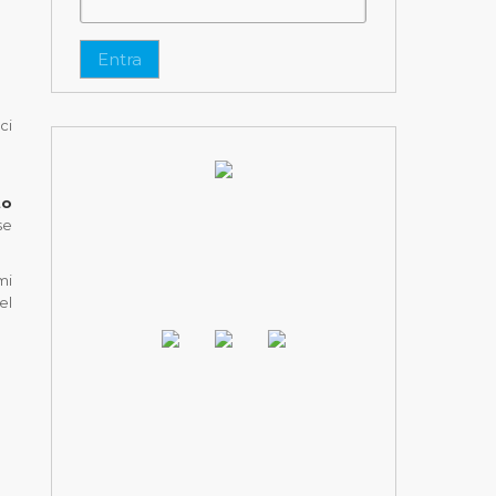
Entra
ci
to
se
mi
el