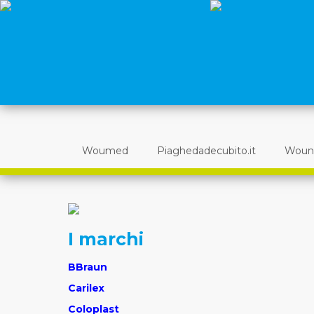
Woumed
Piaghedadecubito.it
Woun
I marchi
BBraun
Carilex
Coloplast