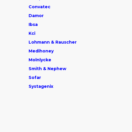
Convatec
Damor
Ibsa
Kci
Lohmann & Rauscher
Medihone
y
Molnlycke
Smith & Nephew
Sofar
Systagenix