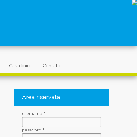
Casi clinici
Contatti
Area riservata
username
*
password
*