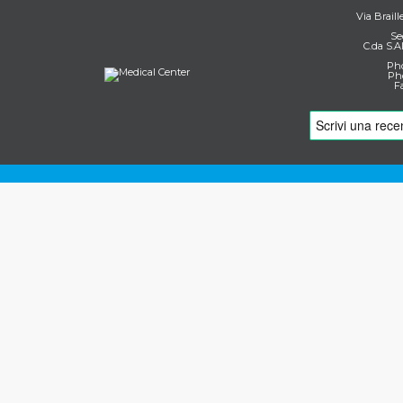
Via Braill
Se
C.da S.A
Pho
Pho
F