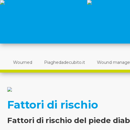
Woumed
Piaghedadecubito.it
Wound manag
Fattori di rischio
Fattori di rischio del piede dia