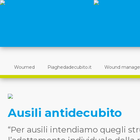
Woumed
Piaghedadecubito.it
Wound manag
Ausili antidecubito
“Per ausili intendiamo quegli 