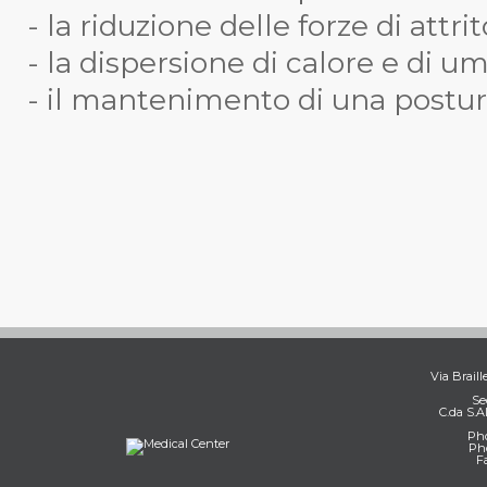
- la riduzione delle forze di attri
- la dispersione di calore e di um
- il mantenimento di una postur
Via Braill
Se
C.da S.A
Pho
Pho
F