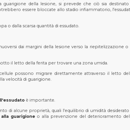
a guarigione della lesione, si prevede che ciò sia destinato
e potrebbero essere bloccate allo stadio infiammatorio, l'essuda
pa o dalla scarsa quantità di essudato.
muoversi dai margini della lesione verso la riepitelizzazione o 
tto il letto della ferita per trovare una zona umida.
 cellule possono migrare direttamente attraverso il letto del
a velocità di guarigione.
ll'essudato
è importante.
o di alcune proprietà, quali l'equilibrio di umidità desiderato
 alla guarigione
o alla prevenzione del deterioramento del