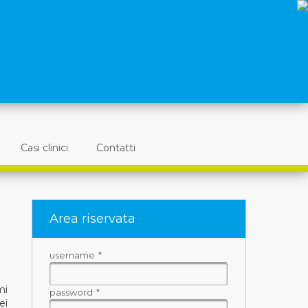
Casi clinici
Contatti
Area riservata
username
*
mi
password
*
ei