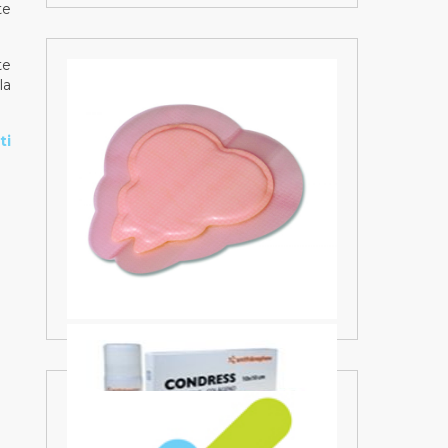
te
te
la
ti