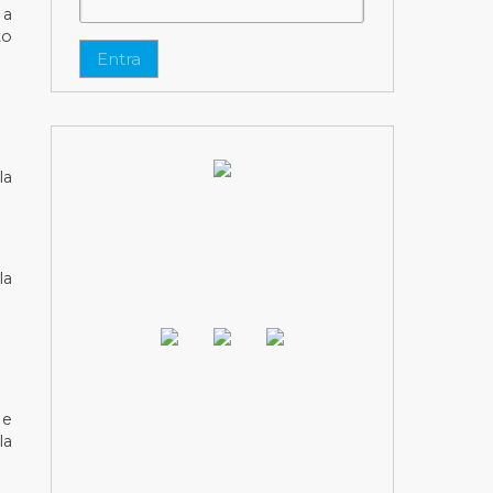
 a
to
Entra
la
la
 e
la