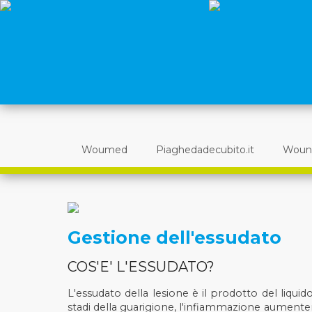
Woumed
Piaghedadecubito.it
Woun
Gestione dell'essudato
COS'E' L'ESSUDATO?
L'essudato della lesione è il prodotto del liquido
stadi della guarigione, l'infiammazione aumenterà