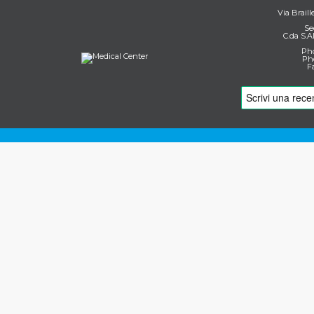
Via Braill
Se
C.da S.A
Pho
Pho
F