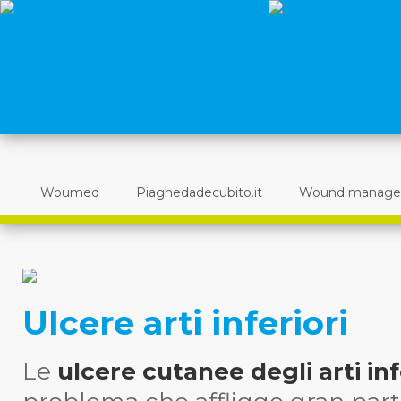
Woumed
Piaghedadecubito.it
Wound manag
Ulcere arti inferiori
Le
ulcere cutanee degli arti inf