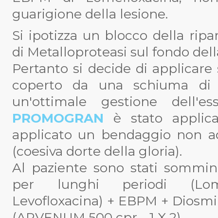
guarigione della lesione.
Si ipotizza un blocco della rip
di Metalloproteasi sul fondo dell
Pertanto si decide di applicare 
coperto da una schiuma di p
un'ottimale gestione dell'es
PROMOGRAN
è stato applic
applicato un bendaggio non a
(coesiva dorte della gloria).
Al paziente sono stati somminis
per lunghi periodi (Lom
Levofloxacina) + EBPM + Diosmi
(ARVENUM 500 cpr - 1 X 2).