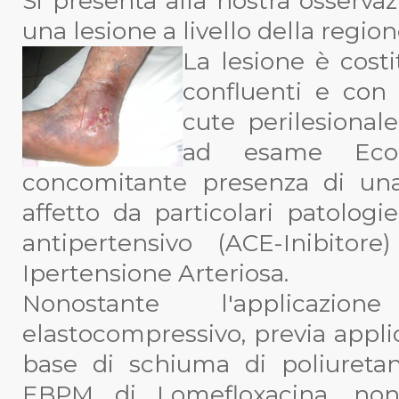
Si presenta alla nostra osserv
una lesione a livello della regio
La lesione è costi
confluenti e con
cute perilesionale
ad esame Ecod
concomitante presenza di una
affetto da particolari patolog
antipertensivo (ACE-Inibito
Ipertensione Arteriosa.
Nonostante l'applicaz
elastocompressivo, previa appl
base di schiuma di poliureta
EBPM di Lomefloxacina, non