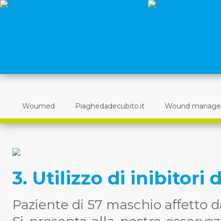
Woumed
Piaghedadecubito.it
Wound manag
3. Utilizzo di inibitori
Paziente di 57 maschio affetto da 