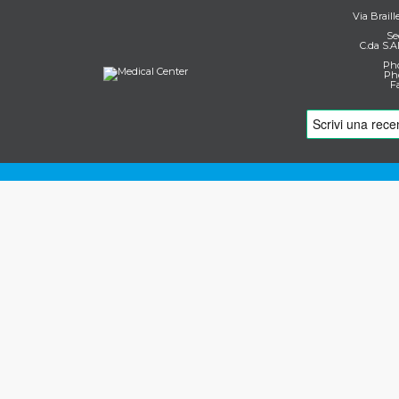
Via Braill
Se
C.da S.A
Pho
Pho
F