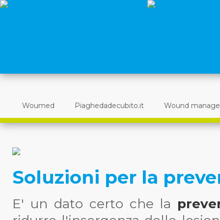
Woumed
Piaghedadecubito.it
Wound manag
Soluzioni per la prev
E' un dato certo che la
preve