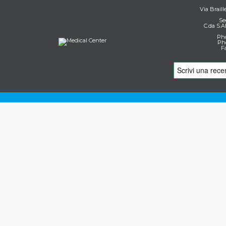
Via Braill
Se
C.da S.A
Pho
Pho
F