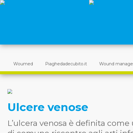
Woumed
Piaghedadecubito.it
Wound manag
Ulcere venose
L’ulcera venosa è definita come 