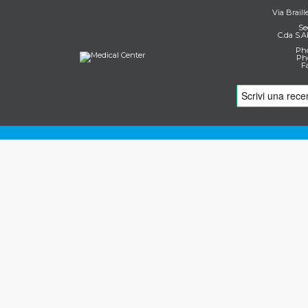
Via Braill
Se
C.da S.A
Pho
Pho
F