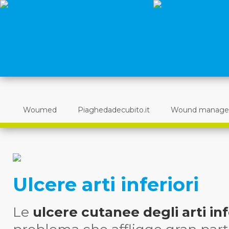
Woumed
Piaghedadecubito.it
Wound manag
Ulcere arti inferiori
Le
ulcere cutanee degli arti inf