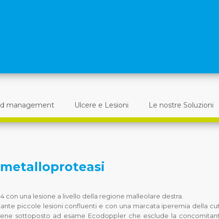
d management
Ulcere e Lesioni
Le nostre Soluzioni
le metalloproteasi
 con una lesione a livello della regione malleolare destra.
 tante piccole lesioni confluenti e con una marcata iperemia della cu
e viene sottoposto ad esame Ecodoppler che esclude la concomitan