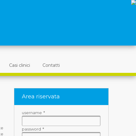
Casi clinici
Contatti
Area riservata
username
*
te
password
*
te