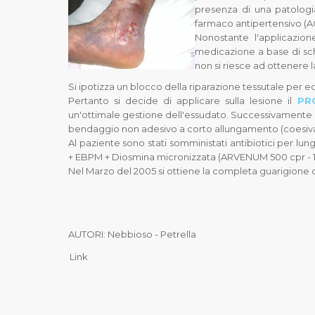
presenza di una patologia
farmaco antipertensivo (AC
Nonostante l'applicazio
medicazione a base di sc
non si riesce ad ottenere l
Si ipotizza un blocco della riparazione tessutale per e
Pertanto si decide di applicare sulla lesione il
PR
un'ottimale gestione dell'essudato. Successivamente i
bendaggio non adesivo a corto allungamento (coesiva 
Al paziente sono stati somministati antibiotici per lu
+ EBPM + Diosmina micronizzata (ARVENUM 500 cpr - 1 
Nel Marzo del 2005 si ottiene la completa guarigione d
AUTORI: Nebbioso - Petrella
Link