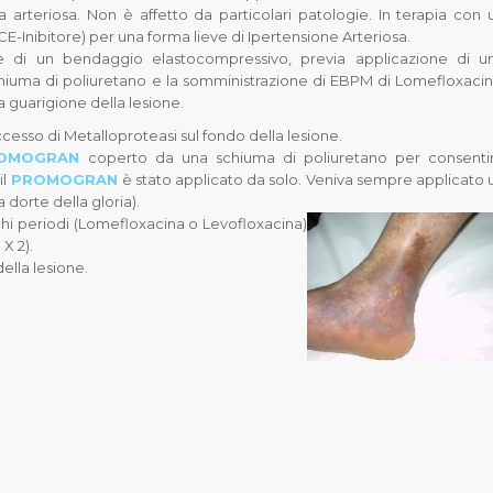
 arteriosa. Non è affetto da particolari patologie. In terapia con 
E-Inibitore) per una forma lieve di Ipertensione Arteriosa.
ne di un bendaggio elastocompressivo, previa applicazione di u
hiuma di poliuretano e la somministrazione di EBPM di Lomefloxacin
a guarigione della lesione.
ccesso di Metalloproteasi sul fondo della lesione.
OMOGRAN
coperto da una schiuma di poliuretano per consenti
l
PROMOGRAN
è stato applicato da solo. Veniva sempre applicato 
dorte della gloria).
nghi periodi (Lomefloxacina o Levofloxacina)
X 2).
ella lesione.