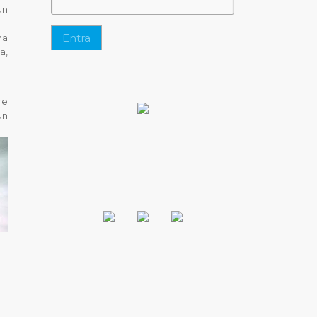
un
Entra
na
a,
re
un