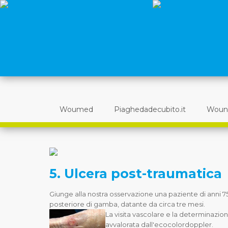
Woumed
Piaghedadecubito.it
Woun
5. Ulcera post-traumatica
Giunge alla nostra osservazione una paziente di anni 7
posteriore di gamba, datante da circa tre mesi.
La visita vascolare e la determinazio
avvalorata dall'ecocolordoppler.