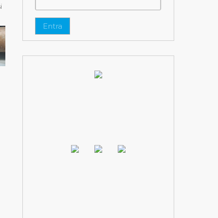
i
Entra