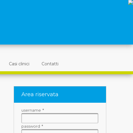
Casi clinici
Contatti
Area riservata
username
*
password
*