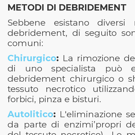
METODI DI DEBRIDEMENT
Sebbene esistano diversi 
debridement, di seguito son
comuni:
Chirurgico
:
La rimozione dei
di uno specialista può es
debridement chirurgico o sh
tessuto necrotico utilizzan
forbici, pinza e bisturi.
Autolitico
:
L'eliminazione sel
da parte di enzimi’propri de
del tessuto necrotico).
Le med