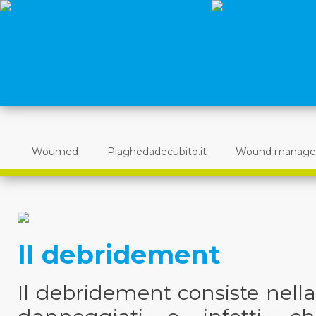
Woumed
Piaghedadecubito.it
Wound manag
Il debridement
Il debridement consiste nella