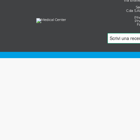
Via Braill
Se
C.da S.A
Pho
Pho
F