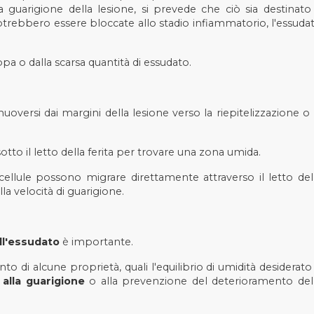
a guarigione della lesione, si prevede che ciò sia destinato
e potrebbero essere bloccate allo stadio infiammatorio, l'essuda
pa o dalla scarsa quantità di essudato.
muoversi dai margini della lesione verso la riepitelizzazione o 
tto il letto della ferita per trovare una zona umida.
 cellule possono migrare direttamente attraverso il letto del
a velocità di guarigione.
ll'essudato
è importante.
o di alcune proprietà, quali l'equilibrio di umidità desiderato
 alla guarigione
o alla prevenzione del deterioramento del