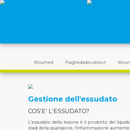
Woumed
Piaghedadecubito.it
Woun
Gestione dell'essudato
COS'E' L'ESSUDATO?
L'essudato della lesione è il prodotto del liquido
stadi della guarigione, l'infiammazione aumenterà