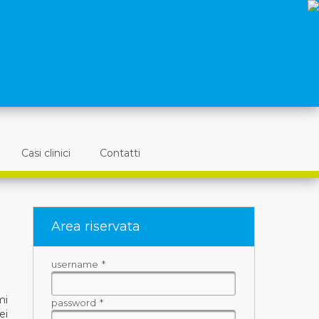
Casi clinici
Contatti
Area riservata
username
*
mi
password
*
ei