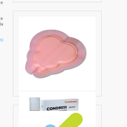
te
te
la
ti