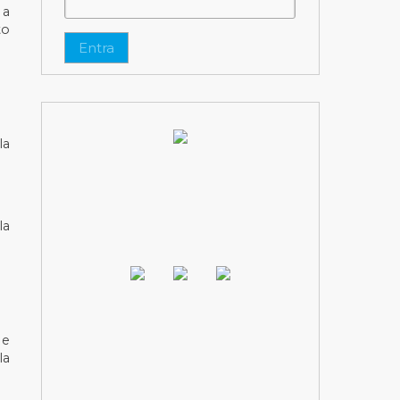
 a
to
Entra
la
la
 e
la