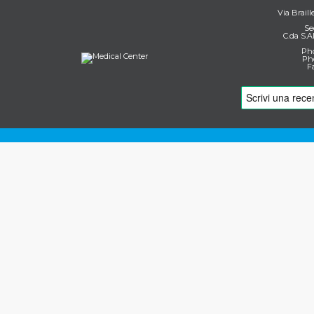
Via Braill
Se
C.da S.A
Pho
Pho
F