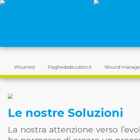
Woumed
Piaghedadecubito.it
Wound manag
Le nostre Soluzioni
La nostra attenzione verso l’evol