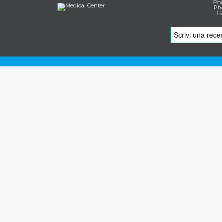
Pho
Pho
F