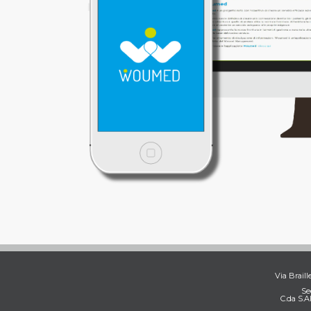
Via Braill
Se
C.da S.A