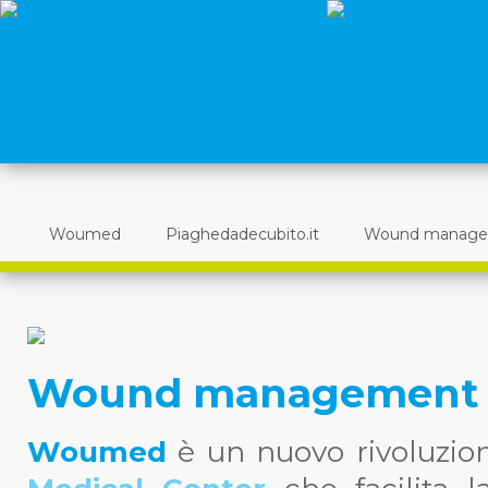
Woumed
Piaghedadecubito.it
Wound manag
Wound management
Woumed
è un nuovo rivoluzio