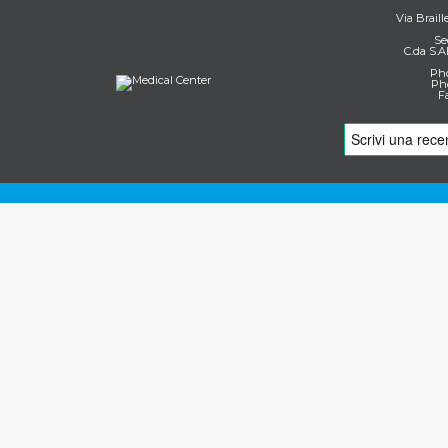
Via Braill
Se
C.da S.A
Pho
Pho
F