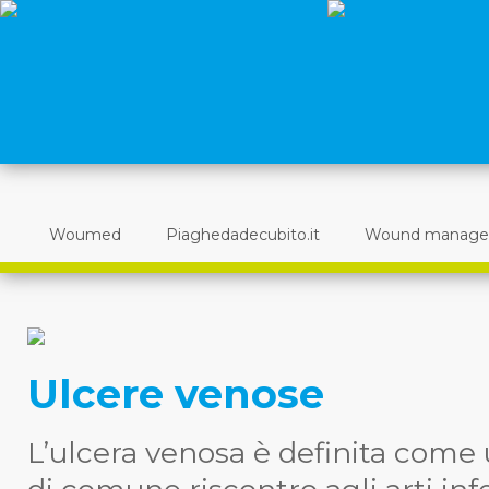
Woumed
Piaghedadecubito.it
Wound manag
Ulcere venose
L’ulcera venosa è definita come 