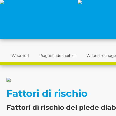
Woumed
Piaghedadecubito.it
Wound manag
Fattori di rischio
Fattori di rischio del piede dia