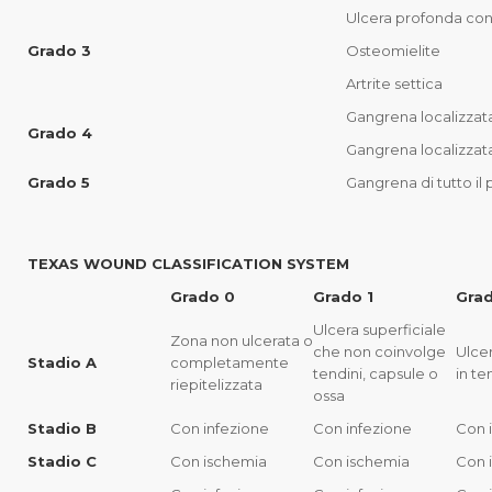
Ulcera profonda con
Grado 3
Osteomielite
Artrite settica
Gangrena localizzat
Grado 4
Gangrena localizzata
Grado 5
Gangrena di tutto il
TEXAS WOUND CLASSIFICATION SYSTEM
Grado 0
Grado 1
Gra
Ulcera superficiale
Zona non ulcerata o
che non coinvolge
Ulce
Stadio A
completamente
tendini, capsule o
in te
riepitelizzata
ossa
Stadio B
Con infezione
Con infezione
Con 
Stadio C
Con ischemia
Con ischemia
Con 