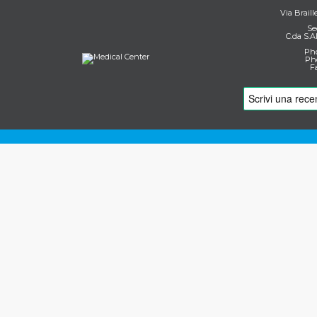
Via Braill
Se
C.da S.A
Pho
Pho
F