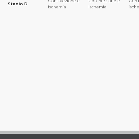
Con infezione e
Con infezione e
Con 
Stadio D
ischemia
ischemia
isch