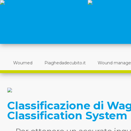
Woumed
Piaghedadecubito.it
Wound manag
Classificazione di W
Classification System