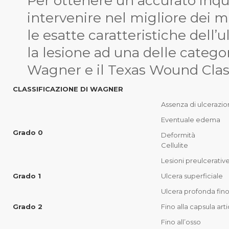
Per ottenere un accurato inq
intervenire nel migliore dei m
le esatte caratteristiche dell’u
la lesione ad una delle catego
Wagner
e il
Texas Wound Clas
CLASSIFICAZIONE DI WAGNER
Assenza di ulcerazion
Eventuale edema
Grado 0
Deformità
Cellulite
Lesioni preulcerativ
Grado 1
Ulcera superficiale
Ulcera profonda fino
Grado 2
Fino alla capsula art
Fino all’osso