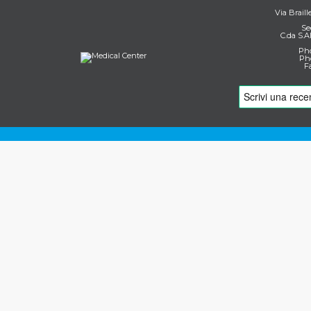
Via Braill
Se
C.da S.A
Pho
Pho
F