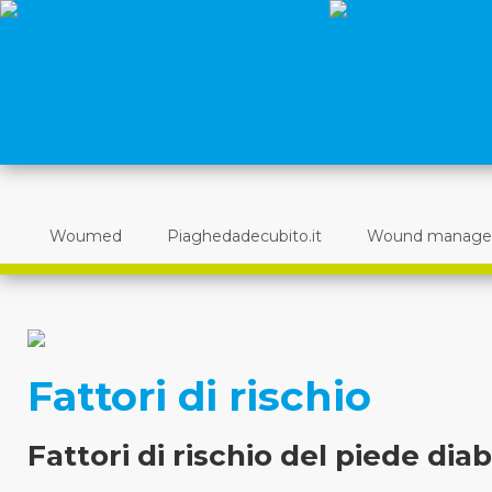
Woumed
Piaghedadecubito.it
Wound manag
Fattori di rischio
Fattori di rischio del piede dia