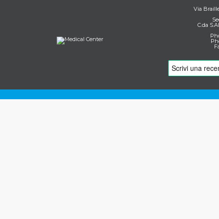
Via Braill
Se
C.da S.A
Pho
Pho
F