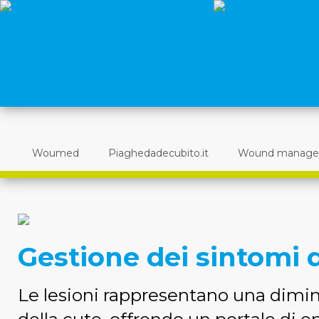
Woumed
Piaghedadecubito.it
Wound manag
Gestione dei sintomi d
Le lesioni rappresentano una dimin