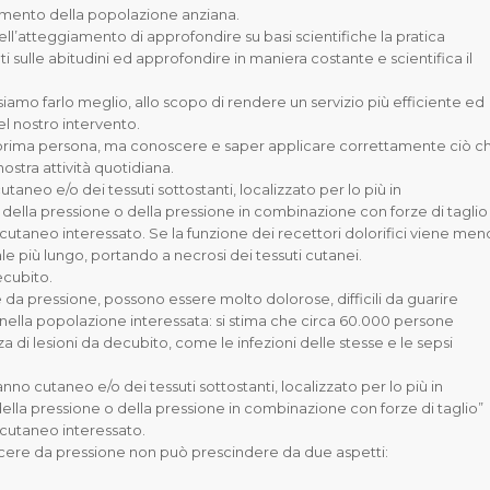
aumento della popolazione anziana.
ell’atteggiamento di approfondire su basi scientifiche la pratica
 sulle abitudini ed approfondire in maniera costante e scientifica il
ssiamo farlo meglio, allo scopo di rendere un servizio più efficiente ed
l nostro intervento.
 prima persona, ma conoscere e saper applicare correttamente ciò c
nostra attività quotidiana.
aneo e/o dei tessuti sottostanti, localizzato per lo più in
 della pressione o della pressione in combinazione con forze di taglio
 cutaneo interessato. Se la funzione dei recettori dolorifici viene men
le più lungo, portando a necrosi dei tessuti cutanei.
ecubito.
da pressione, possono essere molto dolorose, difficili da guarire
nella popolazione interessata: si stima che circa 60.000 persone
di lesioni da decubito, come le infezioni delle stesse e le sepsi
no cutaneo e/o dei tessuti sottostanti, localizzato per lo più in
lla pressione o della pressione in combinazione con forze di taglio”
 cutaneo interessato.
lcere da pressione non può prescindere da due aspetti: