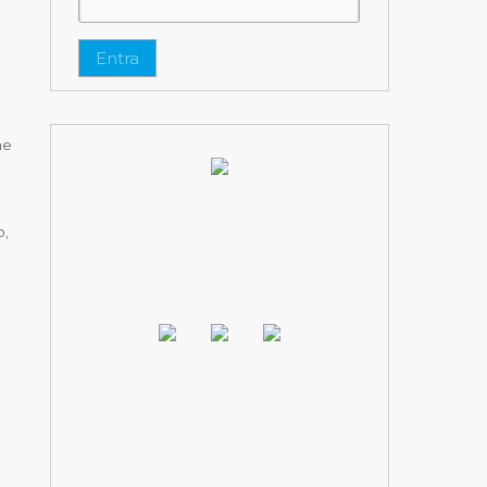
Entra
he
o,