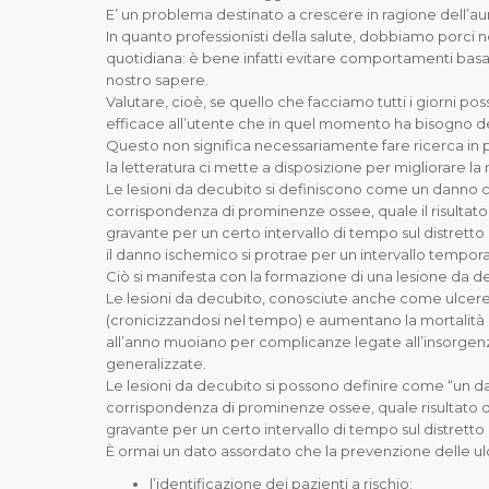
E’ un problema destinato a crescere in ragione dell’
In quanto professionisti della salute, dobbiamo porci n
quotidiana: è bene infatti evitare comportamenti basati
nostro sapere.
Valutare, cioè, se quello che facciamo tutti i giorni po
efficace all’utente che in quel momento ha bisogno de
Questo non significa necessariamente fare ricerca in
la letteratura ci mette a disposizione per migliorare la 
Le lesioni da decubito si definiscono come un danno cut
corrispondenza di prominenze ossee, quale il risultato
gravante per un certo intervallo di tempo sul distretto
il danno ischemico si protrae per un intervallo tempora
Ciò si manifesta con la formazione di una lesione da d
Le lesioni da decubito, conosciute anche come ulcere 
(cronicizzandosi nel tempo) e aumentano la mortalità 
all’anno muoiano per complicanze legate all’insorgenza 
generalizzate.
Le lesioni da decubito si possono definire come “un dan
corrispondenza di prominenze ossee, quale risultato de
gravante per un certo intervallo di tempo sul distretto
È ormai un dato assordato che la prevenzione delle u
l’identificazione dei pazienti a rischio;