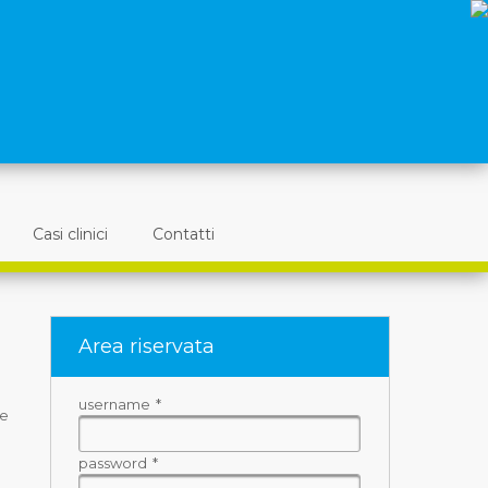
Casi clinici
Contatti
Area riservata
username
*
te
password
*