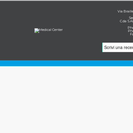
Via Braill
Se
C.da S.A
Pho
Pho
F