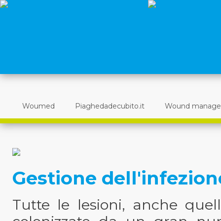
Woumed
Piaghedadecubito.it
Wound manag
Gestione dell'infezion
Tutte le lesioni, anche quel