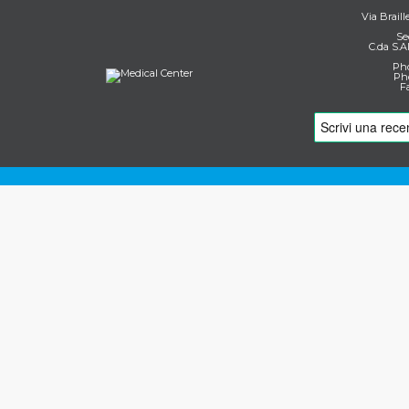
Via Braill
Se
C.da S.A
Pho
Pho
F