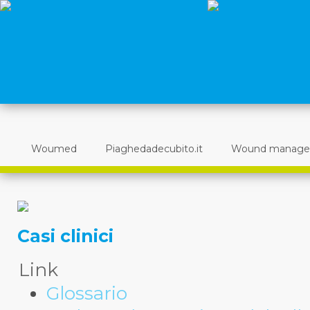
Woumed
Piaghedadecubito.it
Wound manag
Casi clinici
Link
Glossario