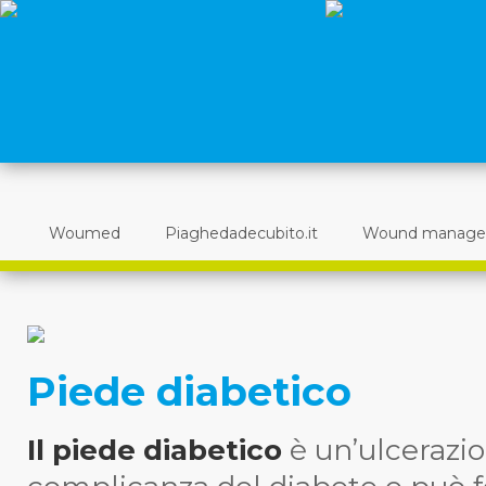
Woumed
Piaghedadecubito.it
Wound manag
Piede diabetico
Il piede diabetico
è un’ulcerazi