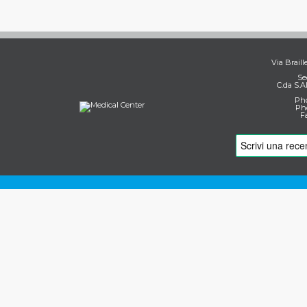
Via Braill
Se
C.da S.A
Pho
Pho
F