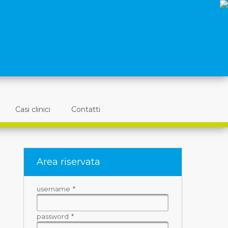
Casi clinici
Contatti
Area riservata
username
*
password
*