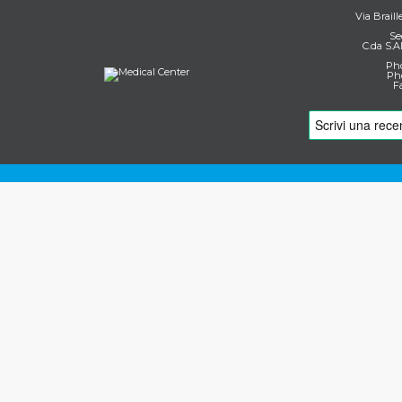
Via Braill
Se
C.da S.A
Pho
Pho
F