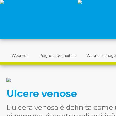
Woumed
Piaghedadecubito.it
Wound manag
Ulcere venose
L’ulcera venosa è definita come 