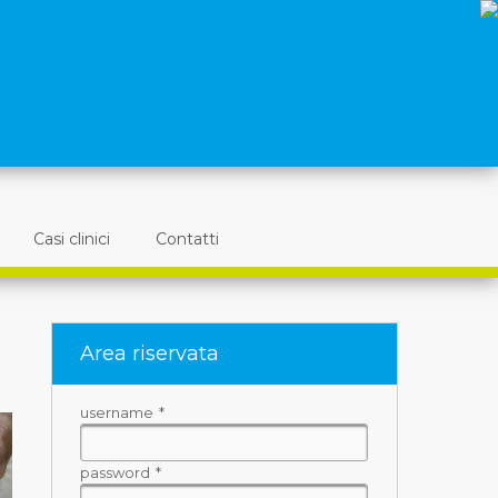
Casi clinici
Contatti
Area riservata
username
*
password
*