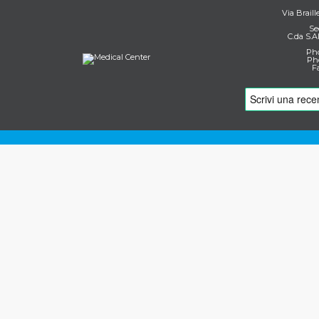
Via Braill
Se
C.da S.A
Pho
Pho
F