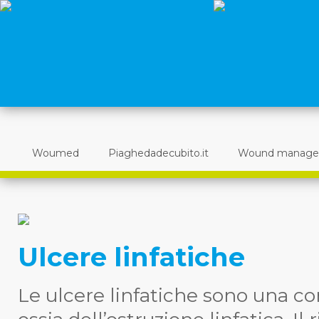
Woumed
Piaghedadecubito.it
Wound manag
Ulcere linfatiche
Le ulcere linfatiche sono una c