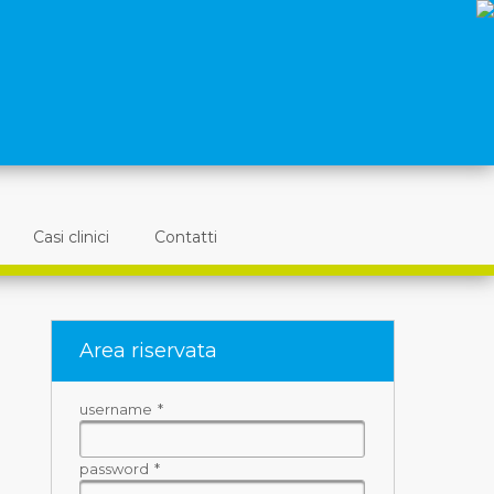
Casi clinici
Contatti
Area riservata
username
*
password
*