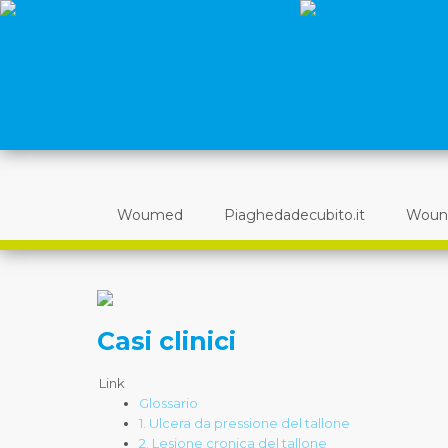
Woumed
Piaghedadecubito.it
Woun
Casi clinici
Link
Glossario
1. Ulcera da pressione del tallone
2. Lesione cronica del tallone