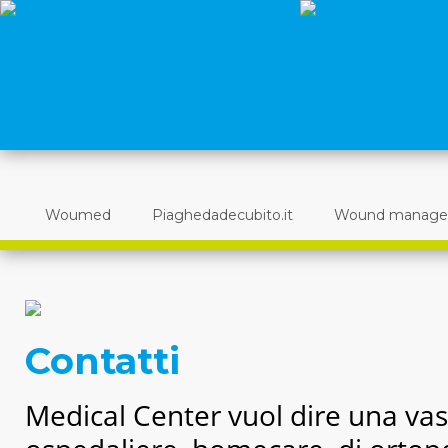
Woumed
Piaghedadecubito.it
Wound manag
Contatti
Medical Center vuol dire una va