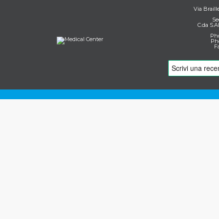
Via Braill
Se
C.da S.A
Pho
Pho
F