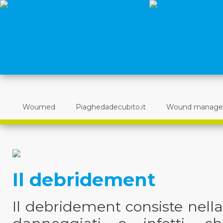
Woumed
Piaghedadecubito.it
Wound manag
Il debridement
Il debridement consiste nella