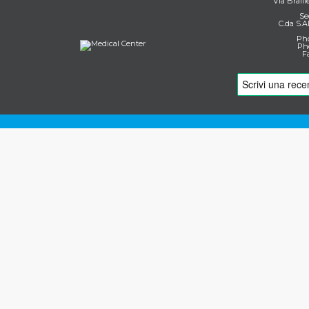
Via Braill
Se
C.da S.A
Pho
Pho
F