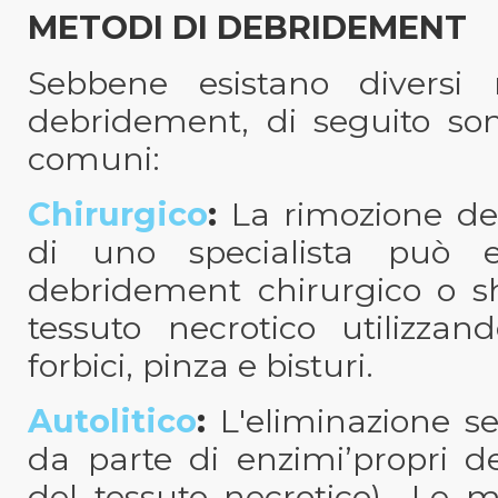
METODI DI DEBRIDEMENT
Sebbene esistano diversi 
debridement, di seguito son
comuni:
Chirurgico
:
La rimozione dei
di uno specialista può es
debridement chirurgico o sh
tessuto necrotico utilizzan
forbici, pinza e bisturi.
Autolitico
:
L'eliminazione sel
da parte di enzimi’propri de
del tessuto necrotico).
Le med