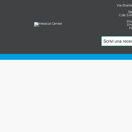
Via Braill
Se
C.da S.A
Pho
Pho
F