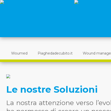
Woumed
Piaghedadecubito.it
Wound manag
Le nostre Soluzioni
La nostra attenzione verso l’evol