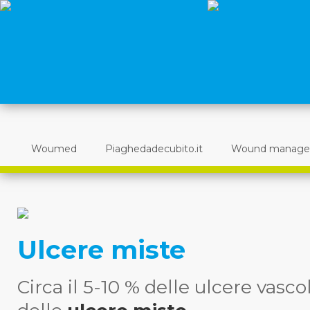
Woumed
Piaghedadecubito.it
Wound manag
Ulcere miste
Circa il 5-10 % delle ulcere vasco