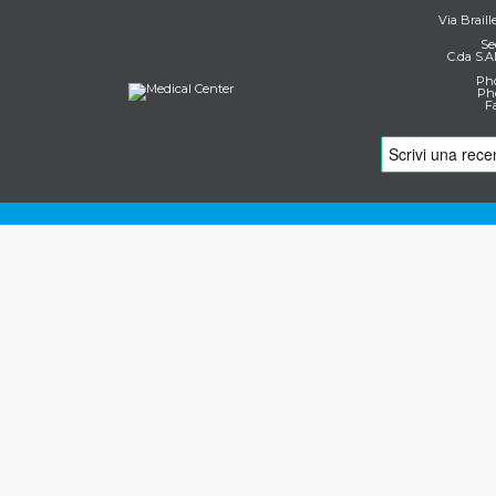
Via Braill
Se
C.da S.A
Pho
Pho
F