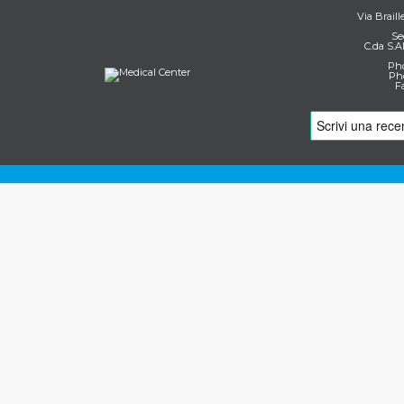
Via Braill
Se
C.da S.A
Pho
Pho
F