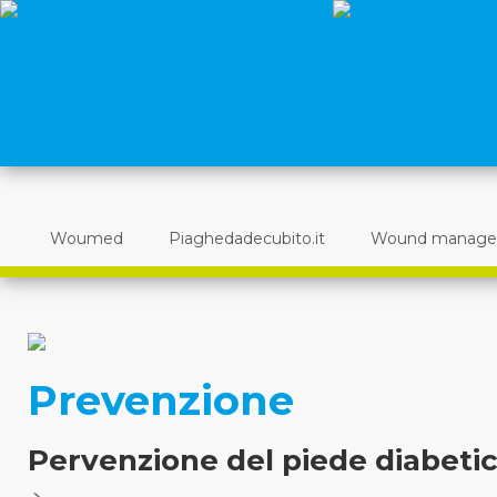
Woumed
Piaghedadecubito.it
Wound manag
Prevenzione
Pervenzione del piede diabeti