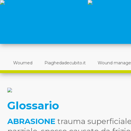
Woumed
Piaghedadecubito.it
Wound manag
Glossario
ABRASIONE
trauma superficiale