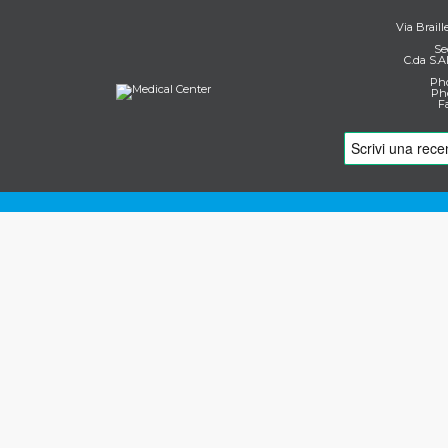
Via Braill
Se
C.da S.A
Pho
Pho
F