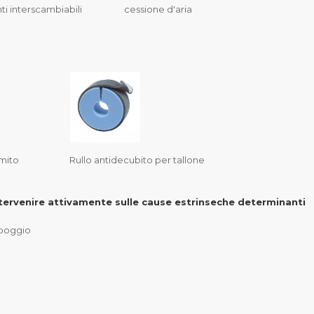
mbiabili cessione d'aria
mito Rullo antidecubito per tallone
ntervenire attivamente sulle cause estrinseche determinanti
ppoggio