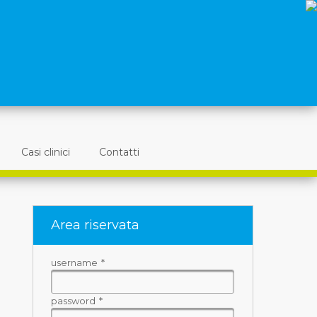
Casi clinici
Contatti
Area riservata
username
*
password
*