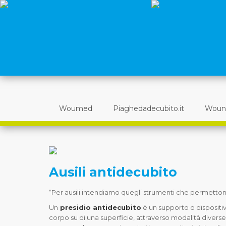
Woumed
Piaghedadecubito.it
Woun
Ausili antidecubito
“Per ausili intendiamo quegli strumenti che permetton
Un
presidio antidecubito
è un supporto o dispositiv
corpo su di una superficie, attraverso modalità diverse