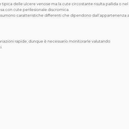
e tipica delle ulcere venose ma la cute circostante risulta pallida o nel
iosa con cute perilesionale discromica.
 assumono caratteristiche differenti che dipendono dall’appartenenza 
ariazioni rapide, dunque è necessario monitorarle valutando
i.