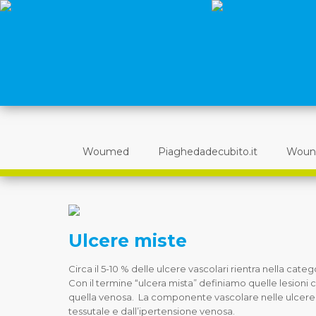
Woumed
Piaghedadecubito.it
Woun
Ulcere miste
Circa il 5-10 % delle ulcere vascolari rientra nella cate
Con il termine “ulcera mista” definiamo quelle lesioni 
quella venosa. La componente vascolare nelle ulcere 
tessutale e dall’ipertensione venosa.