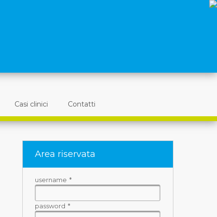
Casi clinici
Contatti
Area riservata
username
*
password
*