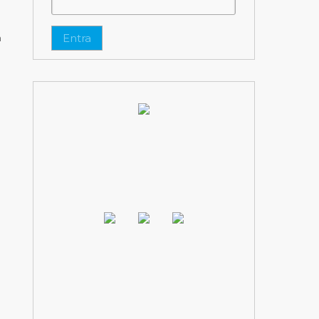
Entra
a