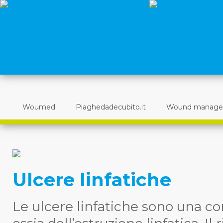
Woumed
Piaghedadecubito.it
Wound manag
Ulcere linfatiche
Le ulcere linfatiche sono una c