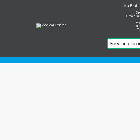
Via Braill
Se
C.da S.A
Pho
Pho
F