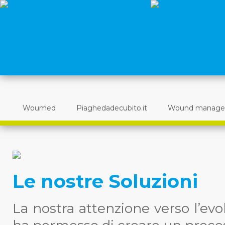
Woumed
Piaghedadecubito.it
Wound manag
Le nostre Soluzioni
La nostra attenzione verso l’evol