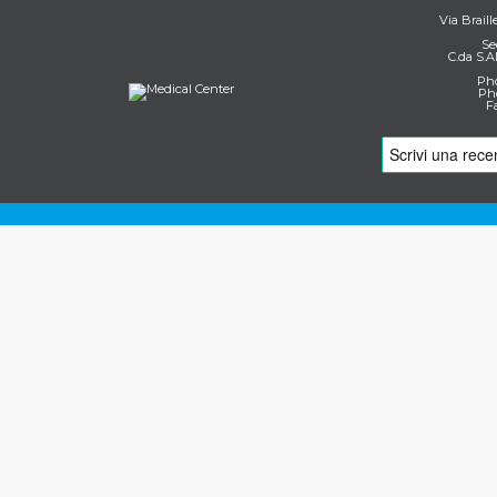
Via Braill
Se
C.da S.A
Pho
Pho
F