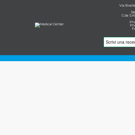
Via Braill
Se
C.da S.A
Pho
Pho
F