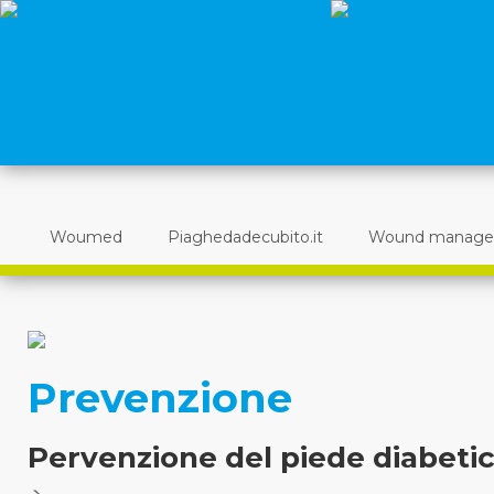
Woumed
Piaghedadecubito.it
Wound manag
Prevenzione
Pervenzione del piede diabeti