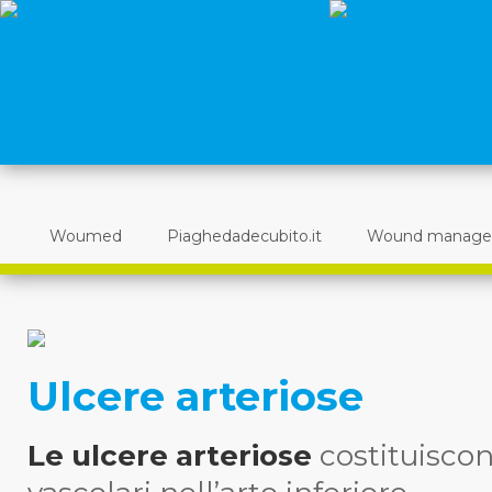
Woumed
Piaghedadecubito.it
Wound manag
Ulcere arteriose
Le ulcere arteriose
costituiscon