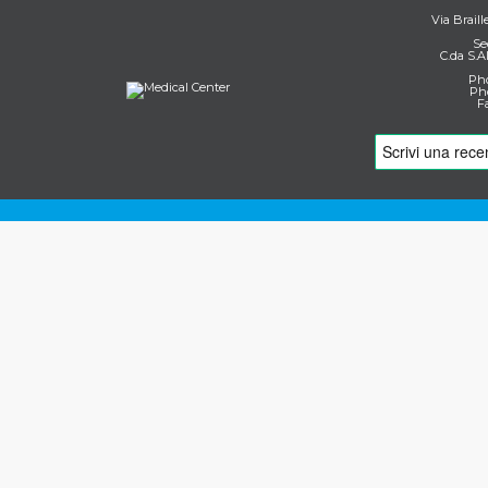
Via Braill
Se
C.da S.A
Pho
Pho
F