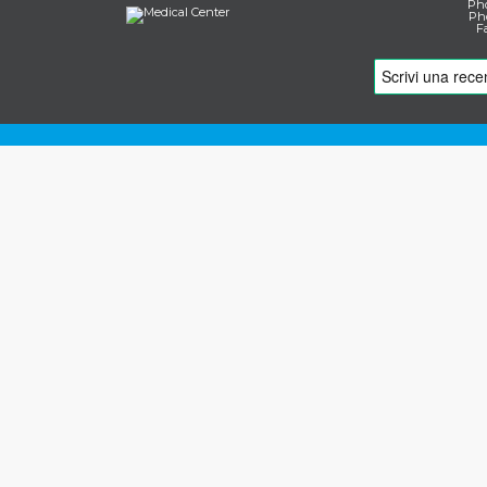
Pho
Pho
F