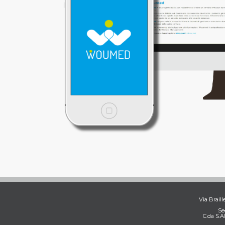
Via Braill
Se
C.da S.A