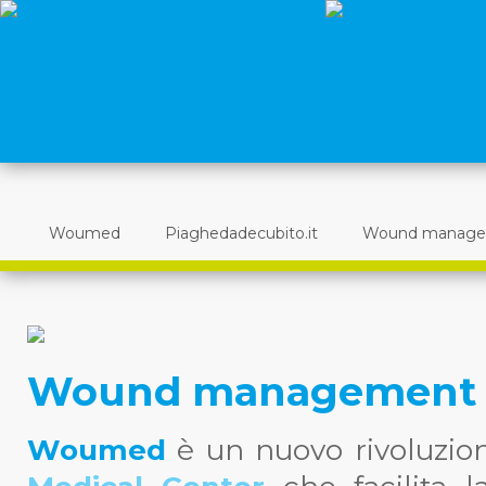
Woumed
Piaghedadecubito.it
Wound manag
Wound management
Woumed
è un nuovo rivoluzio