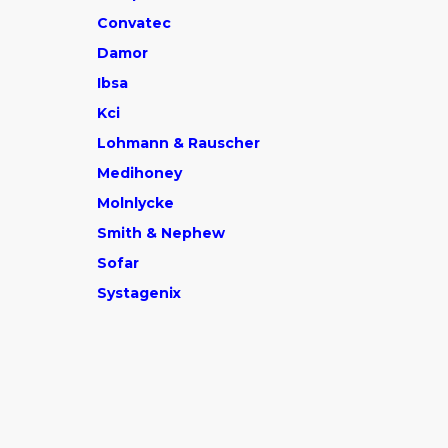
Convatec
Damor
Ibsa
Kci
Lohmann & Rauscher
Medihone
y
Molnlycke
Smith & Nephew
Sofar
Systagenix