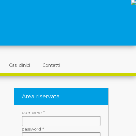
Casi clinici
Contatti
Area riservata
username
*
password
*