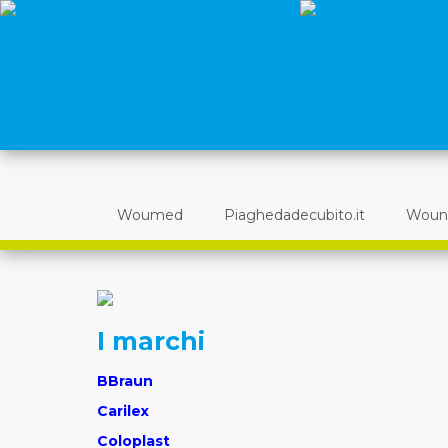
Woumed
Piaghedadecubito.it
Woun
I marchi
BBraun
Carilex
Coloplast