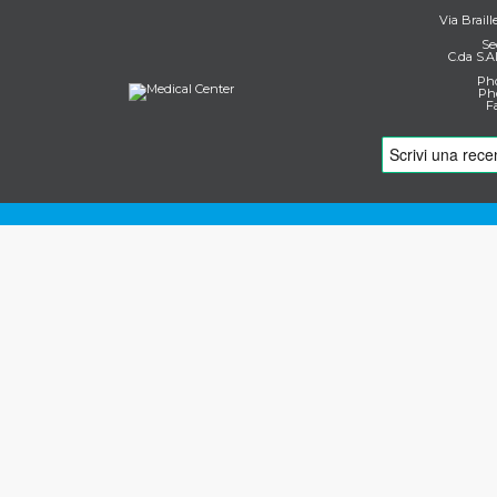
Via Braill
Se
C.da S.A
Pho
Pho
F