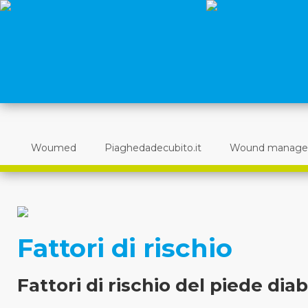
Woumed
Piaghedadecubito.it
Wound manag
Fattori di rischio
Fattori di rischio del piede dia