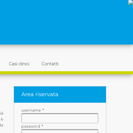
Casi clinici
Contatti
Area riservata
username
*
ià
 è
da
password
*