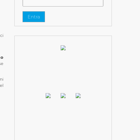
Entra
ci
to
se
mi
el