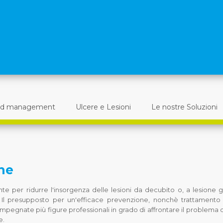
d management
Ulcere e Lesioni
Le nostre Soluzioni
ne
te per ridurre l'insorgenza delle lesioni da decubito o, a lesione g
e. Il presupposto per un'efficace prevenzione, nonchè trattamento
impegnate più figure professionali in grado di affrontare il problema 
e.