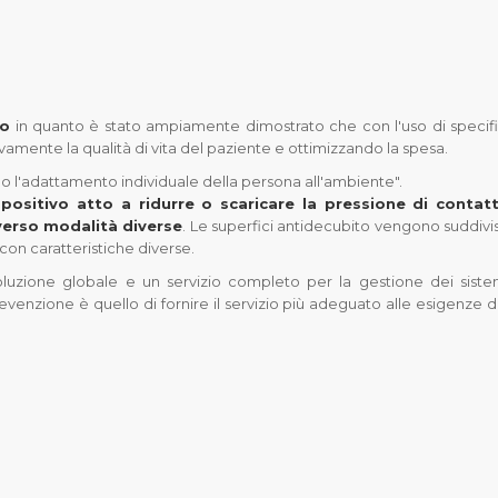
to
in quanto è stato ampiamente dimostrato che con l'uso di specifi
tivamente la qualità di vita del paziente e ottimizzando la spesa.
o l'adattamento individuale della persona all'ambiente".
ositivo atto a ridurre o scaricare la pressione di contat
averso modalità diverse
. Le superfici antidecubito vengono suddivi
con caratteristiche diverse.
soluzione globale e un servizio completo per la gestione dei siste
evenzione è quello di fornire il servizio più adeguato alle esigenze d