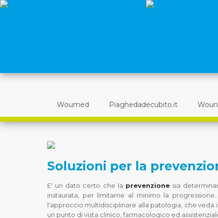
Woumed
Piaghedadecubito.it
Woun
Soluzioni per la prevenzio
E' un dato certo che la
prevenzione
sia determinan
instaurata, per limitarne al minimo la progression
l'approccio multidisciplinare alla patologia, che veda 
un punto di vista clinico, farmacologico ed assistenzial