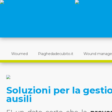
Woumed
Piaghedadecubito.it
Wound manag
Soluzioni per la gestio
ausili