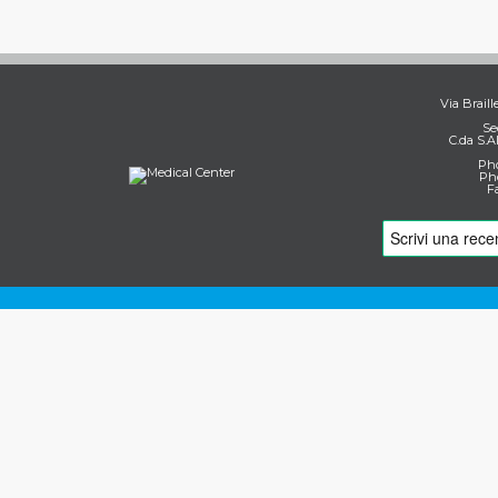
Via Braill
Se
C.da S.A
Pho
Pho
F