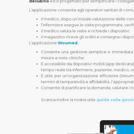
decubito
ed è progettato per semplificare i collegamen
L’applicazione consente agli operatori sanitari di com
il medico, dopo un’iniziale valutazione delle con
l’infermiere esegue le visite programmate, verifi
il medico valuta le visite e richiede i dispositivi;
il magazzino riceve gli ordini e consegna i disposit
L’applicazione
Woumed
:
Consente una gestione semplice e immediata dei
misure e note cliniche;
È accessibile da dispositivi mobili (app dedica
tempo reale tra infermiere, paziente, medico, ve
È utile per un’organizzazione efficiente (Woume
termini di tempestività e affidabilità, l’appropria
Consente di pianificare la domanda, valutare i ris
Scarica inoltre la nostra utile
guida sulla gesti