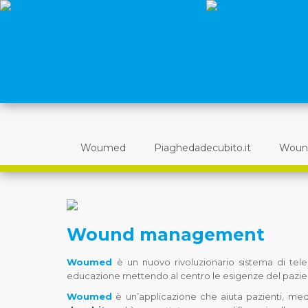
Woumed
Piaghedadecubito.it
Woun
Wound management
Woumed
è un nuovo rivoluzionario sistema di te
educazione mettendo al centro le esigenze del pazie
Woumed
è un’applicazione che aiuta pazienti, medi