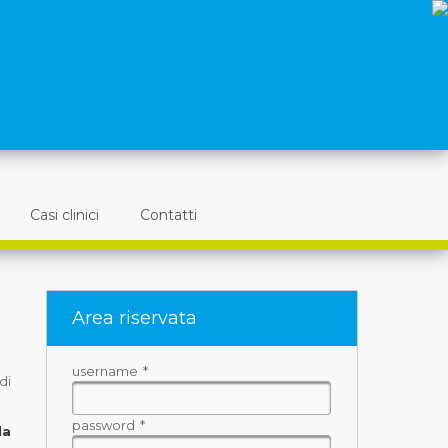
Casi clinici
Contatti
Area riservata
username
*
di
password
*
da