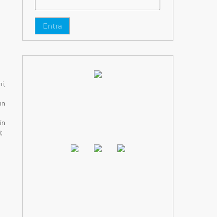
Entra
i,
in
in
;